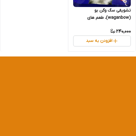
تشویقی سگ وگن بو
(waganbow)، طعم های
مختلف، 100 گرمی
240,000
افزودن به سبد