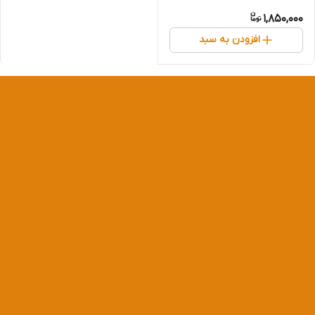
Apple Aroma حجم 300 میلی
1,850,000
لیتر
افزودن به سبد