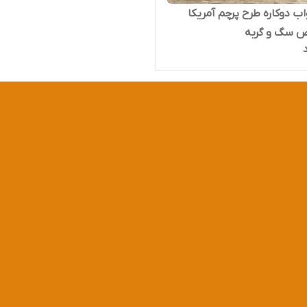
ب دوکاره طرح پرچم آمریکا
سگ و گربه