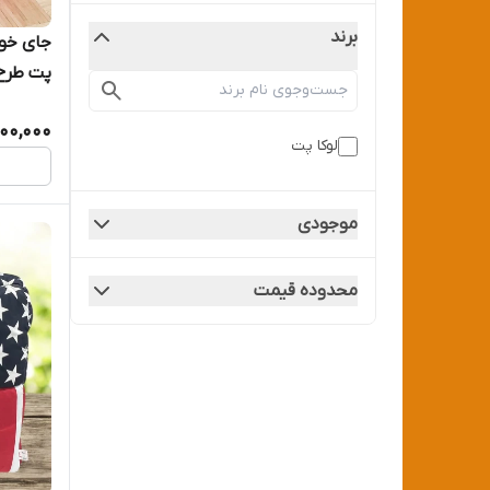
برند
جای خوا
پت طرح
100,000
لوکا پت
موجودی
محدوده قیمت