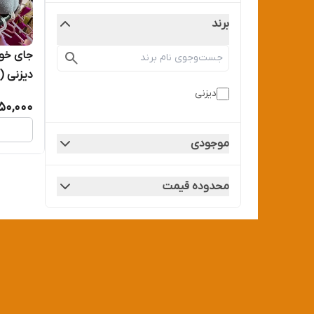
برند
جای خوا
دیزنی (Disney)، نارنجی طوسی
دیزنی
850,000
موجودی
محدوده قیمت