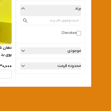
برند
Cherokee
دهان‌ ش
موجودی
بوی بد 
۳۰۰ میلی، ساخت بلژیک
محدوده قیمت
30,000