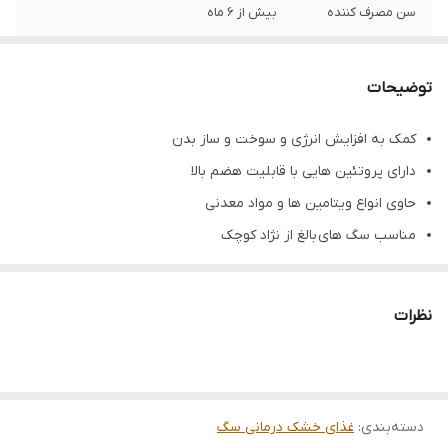
سن مصرف کننده
بیش از 6 ماه
وزن
2 کیلوگرم
توضیحات
طعم
میکس
کمک به افزایش انرژی و سوخت و ساز بدن
تاریخ انقضا
۲۰۲۵/۱۱/۲۵
دارای پروتئین هایی با قابلیت هضم بالا
حاوی انواع ویتامین ها و مواد معدنی
مناسب سگ های بالغ از نژاد کوچک
کمک به سلامت سیستم گوارش
ترغیب بیشتر به تغذیه
نظرات
تامین انرزی مورد نیاز حیوان
کمک به سلامت پوست و مو
تنظیم رژیم غذایی سگ
دسته‌بندی
:
هضم و جذب آسان
غذای خشک درمانی سگ