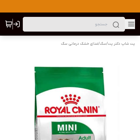
پت شاپ دکتر پت
/
سگ
/
غذای خشک درمانی سگ