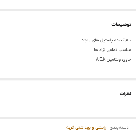
توضیحات
نرم کننده پاستیل های پنجه
مناسب تمامی نژاد ها
حاوی ویتامین A,E,K
گربه ها همانند سگ ها پاستیل های کف دست و پایشان به مرور زمان
خشک و زبر شده و باعث می شود که هنگام راه رفتن اذیت شوند. به
نظرات
همین منظور محصولاتی روانه بازار شده تا پاستیل ها را
نرم نگه دارد. بالم پنجه گربه لاومی یکی از این محصولات است. روزانه
دسته‌بندی
:
آرایشی و بهداشتی گربه
یک الی دوبار این بالم را روی پنجه گربه خود بزنید و خوب ماساژ دهید تا