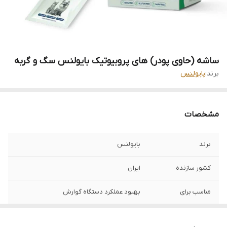
ساشه (حاوی پودر) های پروبیوتیک بایولنس سگ و گربه
برند:
بایولنس
مشخصات
برند
بایولنس
کشور سازنده
ایران
مناسب برای
بهبود عملکرد دستگاه گوارش
تاریخ انقضا
1404/12