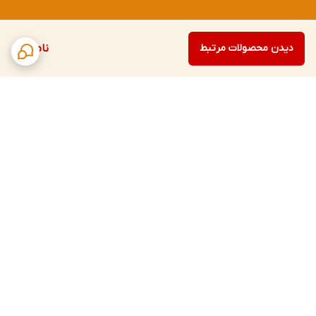
دیدن محصولات مرتبط
ناموجود
برگشت به بالا
ارتباط با ما
پشتیبانی در ساعات کاری: همه روزه، ۱۰ الی ۲۲ - ایام تعطیل: ۱۶ الی ۲۲
آدرس: استان مازندران - شهرستان ساری - بخش مرکزی - شهر ساری -