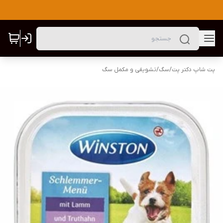
پت شاپ دکتر پت
/
سگ
/
تشویقی و مکمل سگ