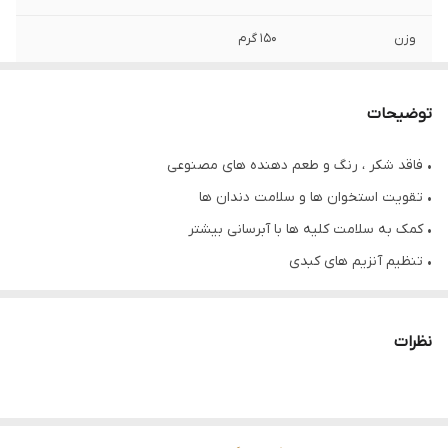
وزن
۱۵۰ گرم
تاریخ انقضا
۲۰۲۵/۰۸/۲۸
توضیحات
طعم
گوشت بره و بوقلمون
• فاقد شکر ، رنگ و طعم دهنده های مصنوعی
• تقویت استخوان ها و سلامت دندان ها
• کمک به سلامت کلیه ها با آبرسانی بیشتر
• تنظیم آنزیم های کبدی
• فاقد مواد نگهدارنده و غلات
• حفظ سلامت پوست و درخشش موها
نظرات
• خوش خوراک و زود هضم
• تقویت کننده دستگاه ادراری سگ