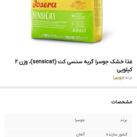
غذا خشک جوسرا گربه سنسی کت (sensicat)، وزن ۲
کیلویی
برند:
جوسرا
مشخصات
برند
جوسرا
کشور سازنده
آلمان