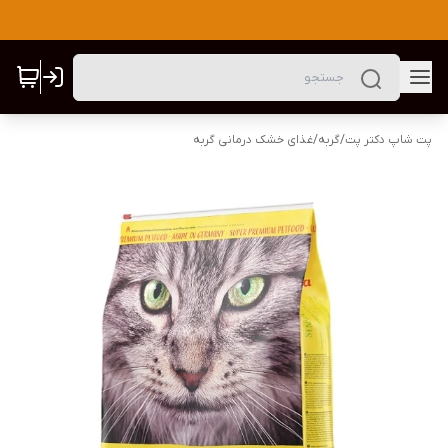
پت شاپ دکتر پت
/
گربه
/
غذای خشک درمانی گربه