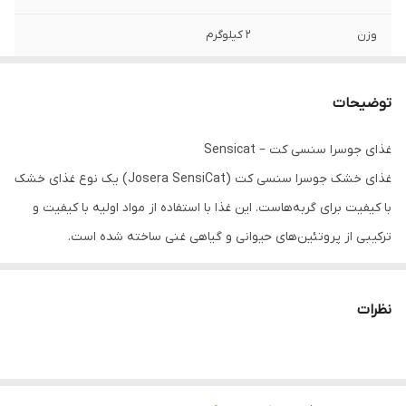
وزن
۲ کیلوگرم
تاریخ انقضا
۰۴/۲۰۲۶
توضیحات
مناسب برای
گربه های حساس (گوارشی)
غذای جوسرا سنسی کت – Sensicat
غذای خشک جوسرا سنسی کت (Josera SensiCat) یک نوع غذای خشک
با کیفیت برای گربه‌هاست. این غذا با استفاده از مواد اولیه با کیفیت و
ترکیبی از پروتئین‌های حیوانی و گیاهی غنی ساخته شد‌ه است.
این خوراک دارای یک فرمولاسیون اختصاصی برای غذای گربه با گوارش
حساس است. سنسی کت در برگیرنده تمام نیازهای غذایی گربه و
فاقد از
نظرات
هرگونه غلات
، مناسب برای مصرف روزانه گربه با دستگاه
گوارش حساس
یا
سالم می‌باشد.
مزایای جوسرا سنسی کت