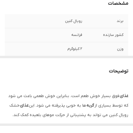
مشخصات
برند
رویال کنین
کشور سازنده
فرانسه
وزن
۲ کیلوگرم
مناسب برای
مشکلات گوارشی + دفع گلوله مویی
توضیحات
تاریخ انقضا
۱۱/۲۰۲۵
غذای
فوق بسیار خوش طعم است. بنابراین خوش طعمی باعث می شود
که توسط بسیاری از
گربه
ها به خوبی پذیرفته می شود. این
غذای
خشک
رویال کنین می تواند به پشتیبانی از حرکت موهای بلعیده کمک کند.
پس این کار از طریق حرکت گلوله ها در سیستم با ترکیب فیبر مناسب با