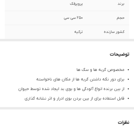
برند
پروپرفک
حجم
۲۵۰ سی سی
کشور سازنده
ترکیه
مناسب برای
عدم اسکرچ، جلوگیری از ادرار و بوی آن و …
توضیحات
مخصوص گربه ها و سگ ها
برای دور نگه داشتن گربه ها از مکان های ناخواسته
از بین برنده انواع آلودگی ها و بوی بد ایجاد شده توسط حیوان
قابل استفاده برای از بین بردن بوی ادرار و اثر نشانه گذاری
استفاده در فواصل زمانی معین در ناحیه مورد نظر برای نتیجه بهتر و
سریع تر
نظرات