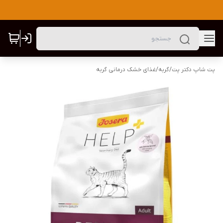
پت شاپ دکتر پت
/
گربه
/
غذای خشک درمانی گربه