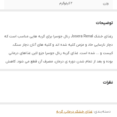
وزن
۲ کیلوگرم
مناسب برای
گربه های دارای مشکلات کلیوی
توضیحات
تاریخ انقضا
2027/02
رغذای خشک Josera Renal رنال جوسرا برای گربه هایی مناسب است که
سن مصرف کننده
بالغین
دچار نارسایی حاد و مزمن کلیه شده اند و کلیه های آنان دچار سنگ،
کیست و … شده است. غذای گربه رنال جوسرا جزو لاین غذاهای درمانی
بوده و بعد از تمام شدن دوره ی درمان، مصرف آن قطع می شود. کاهش
پروتئین، فسفر و سدیم به کاهش استرس و التهاب کلیه ها کمک می
کند.
نظرات
دسته‌بندی
:
غذای خشک درمانی گربه