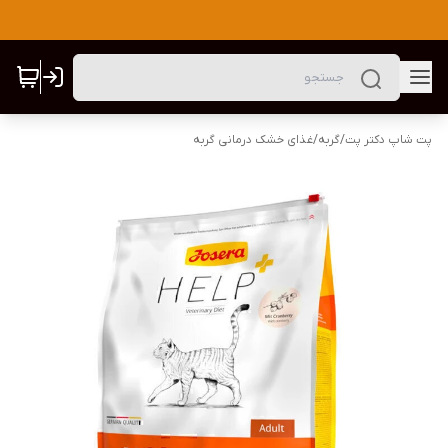
پت شاپ دکتر پت
/
گربه
/
غذای خشک درمانی گربه