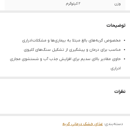
وزن
۲ کیلوگرم
سن مصرف کننده
بالغین
توضیحات
مناسب برای
گربه های دارای مشکلات مجاری ادراری
مخصوص گربه‌های بالغ مبتلا به بیماری‌ها و مشکلات ادراری
تاریخ انقضا
2027/09
مناسب برای درمان و پیشگیری از تشکیل سنگ‌های کلیوی
حاوی مقادیر بالای سدیم برای افزایش جذب آب و شستشوی مجاری
ادراری
دارای کمپلکس فیتوژن برای کاهش pH ادرار و احتمال بروز عفونت‌های
ادراری
نظرات
دارای منیزیم بسیار کم برای کاهش فشار دفع مواد متابولیک
جلوگیری از تشکیل سنگ‌های استروویتی
بدون رنگ‌های مصنوعی، طعم دهنده‌ها و مواد نگهدارنده
دسته‌بندی
:
غذای خشک درمانی گربه