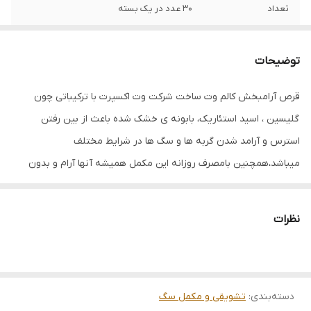
تعداد
۳۰ عدد در یک بسته
تاریخ انقضا
۱۰/۲۰۲۶
توضیحات
قرص آرامبخش کالم وت ساخت شرکت وت اکسپرت با ترکیباتی چون
گلیسین ، اسید استئاریک، بابونه ی خشک شده باعث از بین رفتن
استرس و آرامد شدن گربه ها و سگ ها در شرایط مختلف
میباشد،همچنین بامصرف روزانه این مکمل همیشه آنها آرام و بدون
استرس بازی میکنند.شما میتوانید وتو اسکین وت اکسپرت vetoskin
vetexpertرا طهرون پت تهیه کنید و از امکان ارسال سریع تضمین
نظرات
اصالت و سلامت فیزیکی کالا بهره مند شوید.
مقدار مصرف
برای گربه و سگ تا 10 کیلو 1
کپسول برای سگ های 10 تا 25
دسته‌بندی
:
تشویقی و مکمل سگ
کیلو 2 کپسول برای سگ های