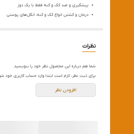
پیشگیری و ضد کک و کنه فقط با یک دوز
درمان و کشتن انواع کک و کنه، انگل‌های پوستی
درمان بیماری پوستی جرب طی یک دوره 3 ماهه
درمان از 2 ساعت پس از مصرف شروع شده و ظرف 12 ساعت ، 100٪ همه کک و کنه‌ها را می کشد و تا 12 هفته، سگ ایمن است.
مناسب برای توله سگ از 8 هفته تا سگ های بالغ، سگ های مادر و شیرده
نظرات
مورد تایید‌ FDA
ساخت هلند
شما هم درباره این محصول نظر خود را بنویسید.
برای ثبت نظر، لازم است ابتدا وارد حساب کاربری خود شو
افزودن نظر