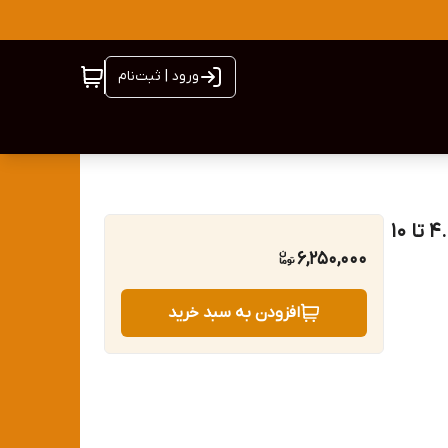
ورود | ثبت‌نام
قرص ضد کک و کنه سگ براوکتو هلندی bravecto وزن 4.5 تا 10
6,250,000
افزودن به سبد خرید