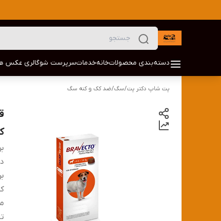
دسته‌بندی محصولات
خانه
خدمات
سرپرست شو
گالری عکس ها
پت شاپ دکتر پت
/
سگ
/
ضد کک و کنه سگ
ک
بر
دس
بر
کش
من
تا