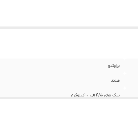
براوکتو
هلند
سگ های ۴/۵ الی ۱۰ کیلوگرم
۲۰۲۷/۰۳