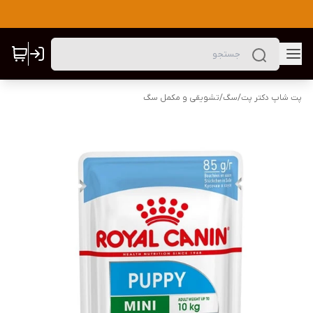
پت شاپ دکتر پت
/
سگ
/
تشویقی و مکمل سگ