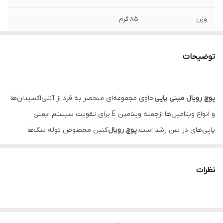
وزن
۸۵ گرم
تاریخ انقضا
۲۰۲۶/۰۶
توضیحات
مناسب برای
توله سگ های نژاد کوچک ۲ الی ۱۰ ماهه
پوچ رویال مینی پاپی
حاوی مجموعه‌ای منحصر به‌ فرد از آنتی‌اکسیدان‌ها
و انواع ویتامین‌ها ازجمله ویتامین E برای تقویت سیستم ایمنی
پاپی‌های در سن رشد است،
پوچ رویال
کنین مخصوص توله سگ‌ها
همچنین با دارا بودن مواد مغذی مفید به سلامت سیستم گوارشی پت
کمک کرده و سلامت آن را تضمین می‌کند.
نظرات