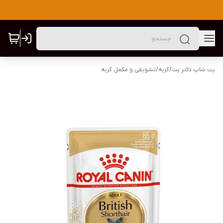
پت شاپ دکتر پت
/
گربه
/
تشویقی و مکمل گربه