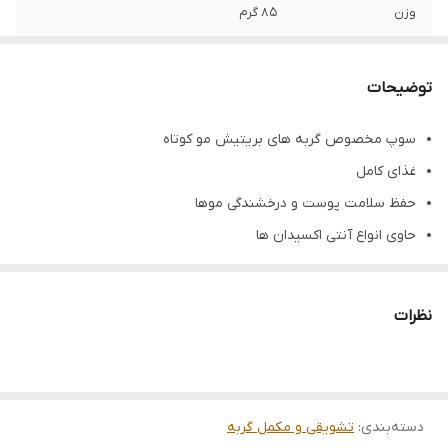
وزن
۸۵ گرم
مناسب برای
گربه های نژاد بریتیش
توضیحات
تاریخ انقضا
۲۰۲۵/۰۹
سوپ مخصوص گربه های بریتیش مو کوتاه
غذای کامل
حفظ سلامت پوست و درخشندگی موها
حاوی انواع آنتی اکسیدان ها
بهبود سیستم گوارشی
حفظ سلامت سیستم ادراری و کلیوی
نظرات
وزن محصول: ۸۵ گرم
محصول شرکت رویال کنین، فرانسه
دسته‌بندی
:
تشویقی و مکمل گربه