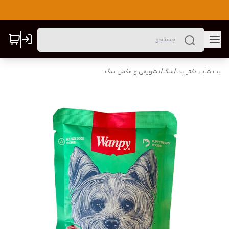
پت شاپ دکتر پت
/
سگ
/
تشویقی و مکمل سگ