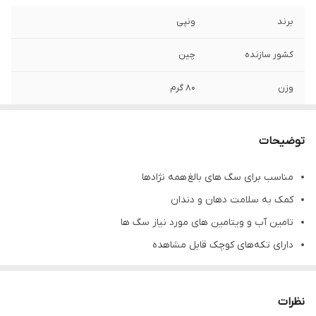
برند
ونپی
کشور سازنده
چین
وزن
۸۰ گرم
تاریخ انقضا
2026/10
توضیحات
مناسب برای سگ های بالغ همه نژادها
کمک به سلامت دهان و دندان
تامین آب و ویتامین های مورد نیاز سگ ها
دارای تکه‌های کوچک قابل مشاهده
حاوی 8/5٪ پروتئین، 0.1٪ چربی، و ۸7٪ آب
در جای خشک و خنک نگهداری شود
نظرات
پس از باز شدن بسته بندی در اسرع وقت استفاده شود