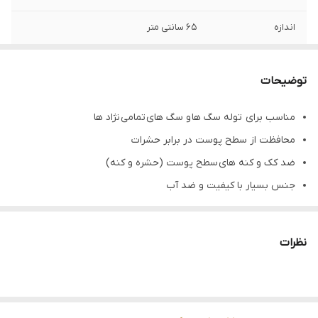
اندازه
۶۵ سانتی متر
گونه حیوانی
سگ
توضیحات
تاریخ انقضا
۲۰۲۶/۰۶
مناسب برای توله سگ ها و سگ های تمامی نژاد ها
محافظت از سطح پوست در برابر حشرات
ضد کک و کنه های سطح پوست (حشره و کنه)
جنس بسیار با کیفیت و ضد آب
محافظت 4 ماهه
نظرات