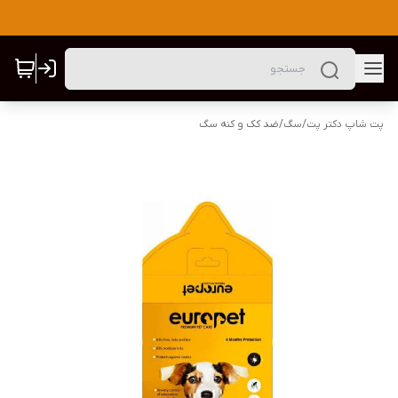
پت شاپ دکتر پت
/
سگ
/
ضد کک و کنه سگ