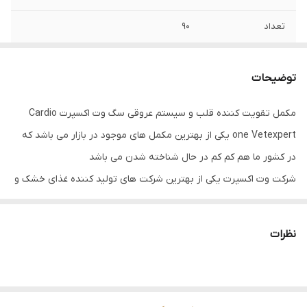
تعداد
۹۰
گونه حیوانی
سگ
توضیحات
تاریخ انقضا
۲۰۲۷/۰۴
مکمل تقویت کننده قلب و سیستم عروقی سگ وت اکسپرت Cardio
one Vetexpert یکی از بهترین مکمل های موجود در بازار می باشد که
در کشور ما هم کم کم در حال شناخته شدن می باشد
شرکت وت اکسپرت یکی از بهترین شرکت های تولید کننده غذای خشک و
مکمل های درمانی سگ و گربه می باشد.
این شرکت از بهترین مواد اولیه محصولات خود را تولید کرده و در حال
نظرات
حاضر در لاین های مشکلات کبدی و کلیوی، مجاری ادراری، قلبی، مفاصل،
مشکلات بینایی و … مکمل های درمانی تولید می کند.
مکمل های تقویت کننده قلب و سیستم عروقی سگ وت اکسپرت حاوی