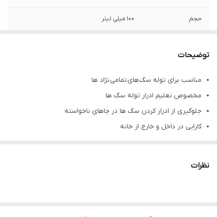
حجم
۱۰۰ میلی لیتر
گونه حیوانی
سگ
توضیحات
تاریخ انقضا
۲۰۲۷/۰۱
مناسب برای توله سگ های تمامی نژاد ها
مخصوص تعلیم ادرار توله سگ ها
جلوگیری از ادرار کردن سگ ها در جاهای ناخواسته
کارایی در داخل و خارج از خانه
از بین برنده‌ی خصوصیات اخلاقی ناخواسته سگ‌ ها
حاوی پروتئین ها و ویتامین
نظرات
آموزش سریع و موثر