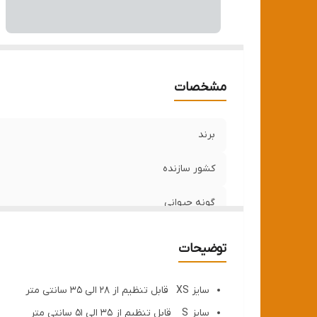
مشخصات
برند
کشور سازنده
گونه حیوانی
توضیحات
سایز XS قابل تنظیم از 28 الی 35 سانتی متر
سایز S قابل تنظیم از 35 الی 51 سانتی متر