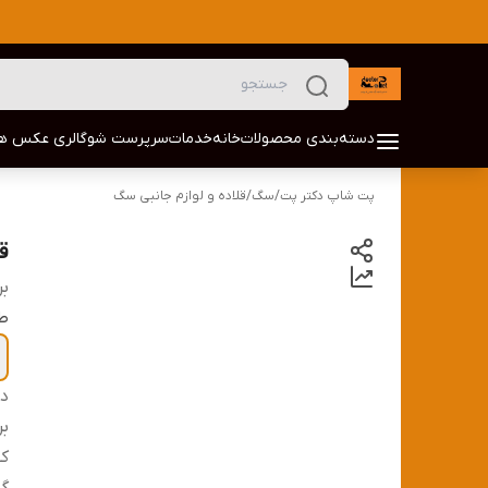
دسته‌بندی محصولات
خانه
خدمات
سرپرست شو
گالری عکس ها
پت شاپ دکتر پت
/
سگ
/
قلاده و لوازم جانبی سگ
ق
بر
طر
دس
بر
کش