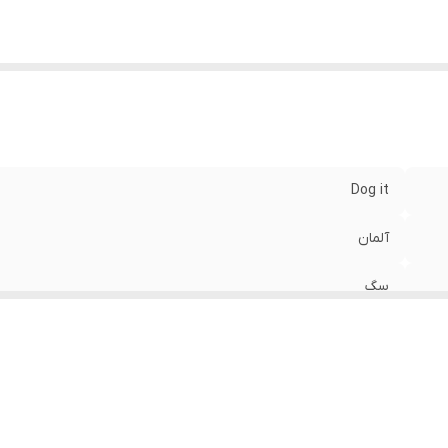
Dog it
آلمان
سگ