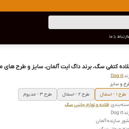
ارتباط با ما
لاده کتفی سگ، برند داگ ایت آلمان، سایز و طرح های 
ند:
Dog it
ح و سایز
طرح ۱ - اسمال
طرح ۲ - اسمال
طرح ۳ - مدیوم
ته‌بندی
:
قلاده و لوازم جانبی سگ
ند
:
Dog it
ور سازنده
:
آلمان