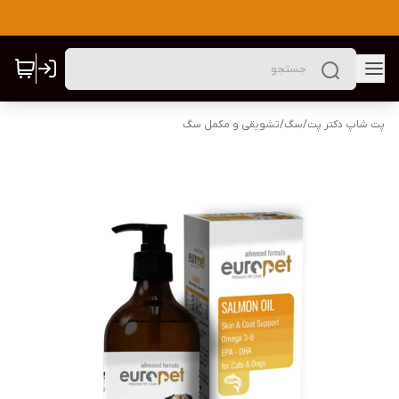
پت شاپ دکتر پت
/
سگ
/
تشویقی و مکمل سگ