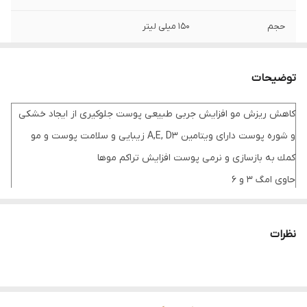
حجم
۱۵۰ میلی لیتر
گونه حیوانی
سگ و گربه
توضیحات
سن مصرف کننده
بالای ۲ ماه
كاهش ريزش مو افزايش جربى طبيعى پوست جلوكيرى از ايجاد خشكى
تاریخ انقضا
۲۰۲۸/۰۳
و شوره پوست داراى ويتامين A,E, D3 زيبايى و سلامت پوست و مو
كمك به بازسازى و نرمى پوست افزايش تراكم موها
حاوى امگ ٣ و ۶
براى گربه ها: ۲ ميلى ليتر (نصف قاشق جاى خورى) به صورت مستقيم
نظرات
يا مخلوط در غذا
براى سگ ها: ۵ ميلى ليتر (يك قاشق جاى خورى) به صورت مستقيم يا
مخلوط در غذا