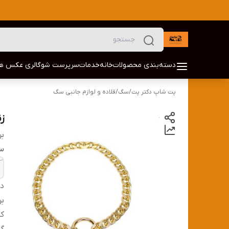
دسته‌بندی محصولات
خانه
خدمات
سرپرست شو
گالری عکس ها
پت شاپ دکتر پت
/
سگ
/
قلاده و لوازم جانبی سگ
ز
بر
سا
دس
بر
کش