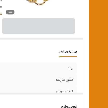
گو
من
و
ن
مشخصات
برند
کشور سازنده
گونه حیوانی
مناسب برای
توضیحات