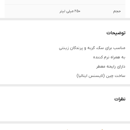
حجم
۲۵۰ میلی لیتر
گونه حیوانی
سگ، گربه و پرنده زینتی
توضیحات
سن مصرف کننده
بالغین (بالای ۲ ماه در سگ و گربه)
مناسب برای سگ، گربه و پرندگان زینتی
تاریخ انقضا
۲۰۲۶/۱۲
به همراه نرم کننده
دارای رایحه معطر
ساخت چین (لایسنس ایتالیا)
پس از ۲ الی ۵ دقیقه ماندگاری بر روی پوست، با آب ولرم بشویید و
خشک نمایید.
نظرات