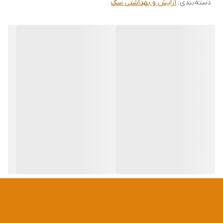
۲ دقیقه ماساژ دهید، ۵ دقیقه صبر کرده و سپس آبکشی نمایید.
دسته‌بندی
:
آرایش و بهداشتی سگ
🐾 ایمن، مؤثر و سازگار با پوست حساس حیوانات خانگی.