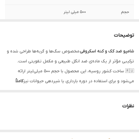
حجم
۵۰۰ میلی لیتر
گونه حیوانی
سگ و گربه
توضیحات
سن مصرف کننده
بالای ۲ ماه
شامپو ضد کک و کنه اسکروفی
مخصوص سگ‌ها و گربه‌ها طراحی شده و
تاریخ انقضا
۲۰۲۶/۱۲
ترکیبی مؤثر از یک ماده‌ی ضد انگل طبیعی و مکمل تقویتی است.
🇷🇺 ساخت کشور روسیه، این محصول با حجم ۵۰۰ میلی‌لیتر ارائه
می‌شود و برای استفاده در دوره بارداری یا شیردهی حیوانات نیز
کاملاً
ایمن
است.
🌿 بدون استفاده از حشره‌کش‌های شیمیایی، این شامپو با ایجاد
نظرات
یک
کپسول سیلیکونی از جنس دامتیکون
در اطراف بدن انگل، آن را فلج
کرده و از روی پوست حیوان جدا می‌سازد.
💧 برای بهترین نتیجه، ابتدا بدن حیوان را خیس کرده، شامپو را به مدت