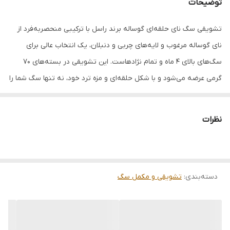
توضیحات
سن مصرف کننده
بالای ۳ ماه
تشویقی سگ نای حلقه‌ای گوساله برند راسل با ترکیبی منحصربه‌فرد از
مناسب برای
تمامی نژاد ها
نای گوساله مرغوب و لایه‌های چربی و دنبلان، یک انتخاب عالی برای
تاریخ انقضا
۱۴۰۶/۱۰
سگ‌های بالای 4 ماه و تمام نژادهاست. این تشویقی در بسته‌های 70
گرمی عرضه می‌شود و با شکل حلقه‌ای و مزه ترد خود، نه تنها سگ شما را
سرگرم می‌کند، بلکه به سلامت او نیز کمک می‌کند.
نظرات
بهبود سلامت پوست، مو
استحکام دندان و رشد و سلامت لثه
سلامت استخوان، مفاصل و دستگاه گوارش
دسته‌بندی
:
تشویقی و مکمل سگ