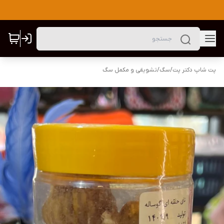
پت شاپ دکتر پت
/
سگ
/
تشویقی و مکمل سگ