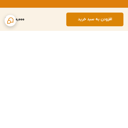
افزودن به سبد خرید
300,000
برگشت به بالا
ارتباط با ما
پشتیبانی در ساعات کاری: همه روزه، ۱۰ الی ۲۲ - ایام تعطیل: ۱۶ الی ۲۲
آدرس: استان مازندران - شهرستان ساری - بخش مرکزی - شهر ساری -