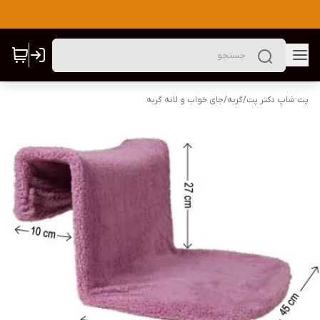
پت شاپ دکتر پت
/
گربه
/
جای خواب و لانه گربه