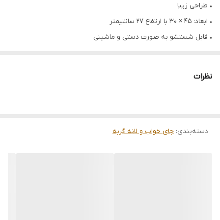
• طراحی زیبا
• ابعاد: 45 × 30 با ارتفاع 27 سانتیمتر
• قابل شستشو به صورت دستی و ماشینی
• با فریم فلزی محکم و جدا شونده جهت نظافت
• قابل استفاده بر روی رادیاتورهایی با عرض کمتر از 10 سانتی‌متر
نظرات
• پوشش نرم و بسیار آرامش بخش برای گربه شما
دسته‌بندی
:
جای خواب و لانه گربه