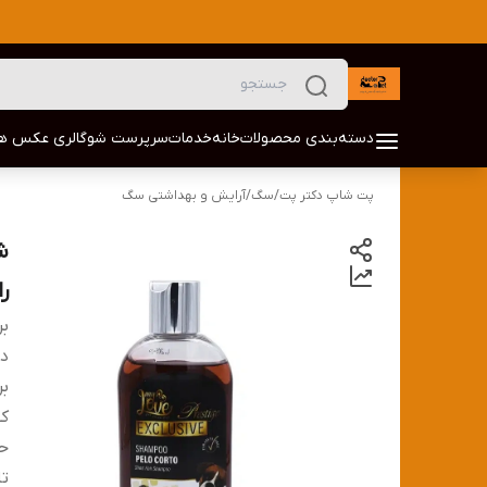
دسته‌بندی محصولات
خانه
خدمات
سرپرست شو
گالری عکس ها
پت شاپ دکتر پت
/
سگ
/
آرایش و بهداشتی سگ
ر
بر
دس
بر
کش
ح
تا