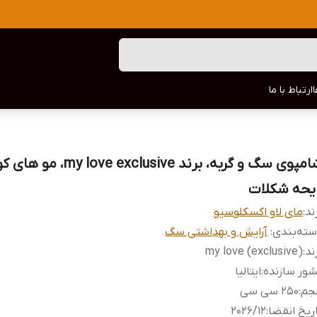
ارتباط با ما
شامپوی سگ و گربه، برند my love exclusive
ایحه شکلات
ند:
مای لاو اکسکلوسیو
ته‌بندی
:
آرایش و بهداشتی سگ
ند
:
my love (exclusive)
ور سازنده
:
ایتالیا
جم
:
۲۵۰ سی سی
ریخ انقضا
:
2026/12