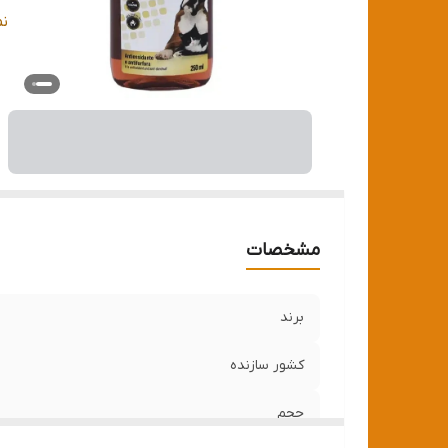
من
ن
مشخصات
برند
کشور سازنده
حجم