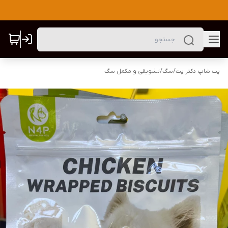
پت شاپ دکتر پت
/
سگ
/
تشویقی و مکمل سگ