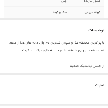
کشور سازنده
چین
گونه حیوانی
سگ و گربه
سن مصرف کننده
بالای ۲ ماه
توضیحات
مناسب برای
پرتاب تشویقی از سوراخ موجود
با پر کردن محفظه غذا و سپس فشردن دم وال، دانه های غذا از منفذ
وزن
۴۰۰ گرم
تعبیه شده بر روی شیشه، با سرعت به خارج پرتاب میگردند.
از جنس پلاستیک ضخیم
مناسب برای تشویق و تربیت حیوانات در حال رشد
نظرات