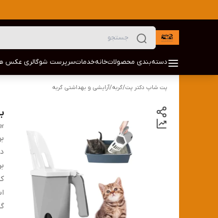
دسته‌بندی محصولات
خانه
خدمات
سرپرست شو
گالری عکس ها
پت شاپ دکتر پت
/
گربه
/
آرایشی و بهداشتی گربه
ب
er
بر
دس
بر
کش
اب
گو