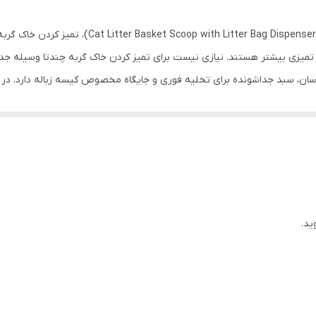
جمع آوری مدفوع و فضولات (در مواردی، سگ ها)
بیلچه خاک گربه مخزن دار با کیسه مدفوع سایز کوچک (r
۲۲۵ گرم
تمیزی بیشتر هستند. نیازی نیست برای تمیز کردن خاک گربه چندتا وسیله جداگان
کم برای جمع‌آوری آسان، سبد جداشونده برای تخلیه فوری و جایگاه مخصوص کیسه زباله دا
 باعث می‌شود خیلی سریع و راحت بتوانید از کیسه استفاده کنید. فقط کافی اس
به
ید.