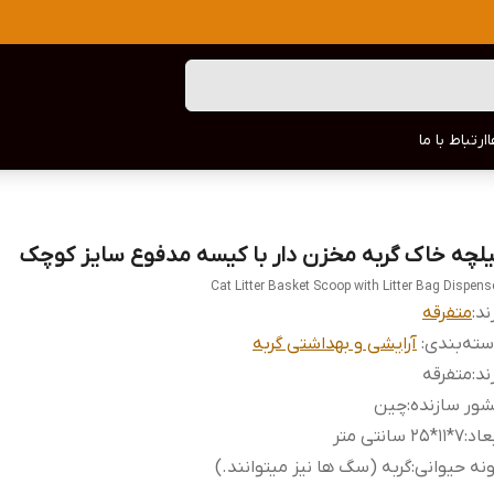
ارتباط با ما
یلچه خاک گربه مخزن دار با کیسه مدفوع سایز کوچک
Cat Litter Basket Scoop with Litter Bag Dispens
ند:
متفرقه
ته‌بندی
:
آرایشی و بهداشتی گربه
ند
:
متفرقه
ور سازنده
:
چین
عاد
:
۷*۱۱*۲۵ سانتی متر
نه حیوانی
:
گربه (سگ ها نیز میتوانند.)