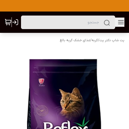
پت شاپ دکتر پت
/
گربه
/
غذای خشک گربه بالغ