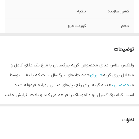
کشور سازنده
ترکیه
طعم
گورمت مرغ
وزن
بسته ۱/۵ کیلوگرمی
توضیحات
مناسب برای
گربه های بالغ
رفلکس پلاس غذای مخصوص گربه بزرگسالان با مرغ یک غذای کامل و
تاریخ انقضا
05/22/2025
متعادل برای گربه
ها برای
همه نژادهای بزرگسال است که با دقت توسط
م
تخصصان ت
غذیه گربه برای رفع نیازهای غذایی روزانه فرموله شده
است. گیاه یوکا کنترل بو و آمونیاک را فراهم می کند و باعث افزایش جذب
مواد مغذی می شود. سیستم ایمنی تقویت می شود
ترکیبات:
نظرات
پروتئین مرغ فرآوری شده، ذرت، چربی مرغ، برنج، چغندر قند،
طعم
جگر،
ویتامین ها و مواد معدنی،
بذر ک
تان، زیلوالیگوساکارید، مخمر آبجو، نمک،