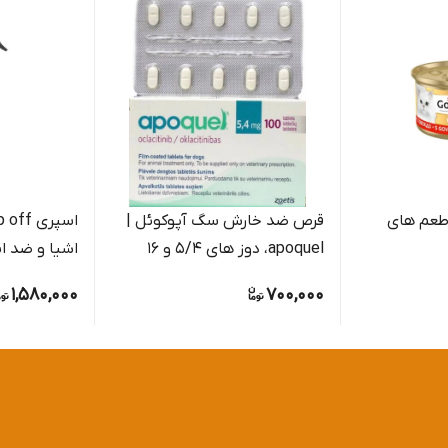
 طعم های
قرص ضد خارش سگ آپوکوئل |
apoquel، دوز های ۵/۴ و ۱۶
اشیا و ضد ا
میلی گرم، عددی
پروپرفک، ۲۵۰ سی‌سی
1,580,000
700,000