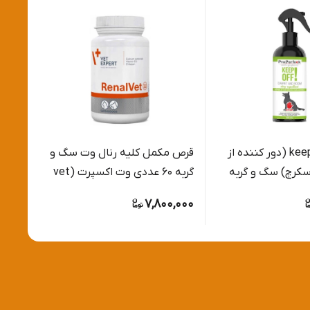
اسپری keep off (دور کننده از
قرص مکمل کلیه رنال وت سگ و
لوسیو
سکرچ) سگ و گربه
گربه 60 عددی وت اکسپرت (vet
پنجه 
expert)
هاس
0,000
7,800,000