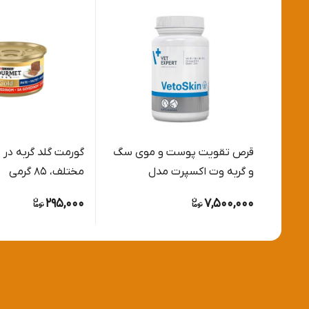
قرص تقویت پوست و موی سگ
گورمت گلد گربه در
و گربه وت اکسپرت مدل
مختلف، ۸۵ گرمی
وتواسکین Vetexpert vetoskin
295,000
7,500,000
تعداد 90 عدد