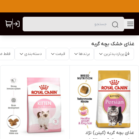
غذای خشک بچه گربه
پربازدیدترین
برندها
قیمت
دسته‌بندی
فقط م
غذای بچه گربه (کیتن) نژاد