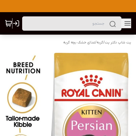
پت شاپ دکتر پت
/
گربه
/
غذای خشک بچه گربه