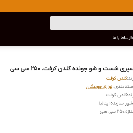
ارتباط با ما
پری شست و شو جونده گلدن کرفت، ۲۵۰ سی سی
ند:
گلدن کرفت
ته‌بندی
:
لوازم جوندگان
ند
:
گلدن کرفت
ور سازنده
:
ایتالیا
دازه
:
250 سی سی