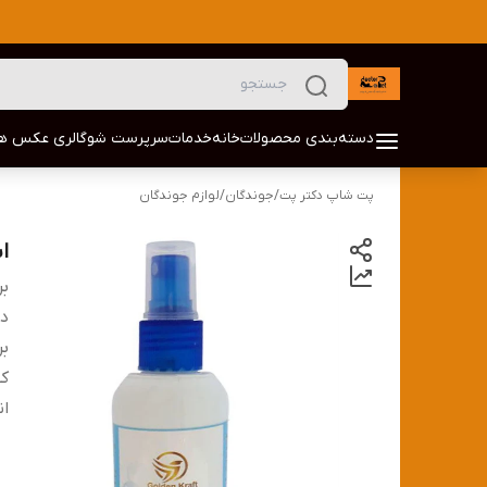
دسته‌بندی محصولات
خانه
خدمات
سرپرست شو
گالری عکس ها
پت شاپ دکتر پت
/
جوندگان
/
لوازم جوندگان
اس
بر
دس
بر
کش
ان