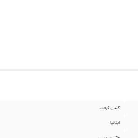
گلدن کرفت
ایتالیا
250 سی سی