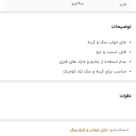
وزن
۴۰۰ گرم
ابعاد
۶۵ در ۴۵ سانتی متر
توضیحات
رنگ
قرمز
جای خواب سگ و گربه
گونه حیوانی
سگ و گربه
قابل شست و شو
عدم استفاده از علایم و مارک های فلزی
مناسب برای گربه و سگ نژاد کوچیک
با کیفیت عالی
مواد ضد آلرژی و حساسیت
نظرات
رنگ قرمز
۶۵ در ۴۵ سانتی متر
برند زاریکس
دسته‌بندی
:
ساخت کشور ایران
جای خواب و لانه سگ