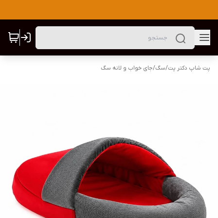
پت شاپ دکتر پت
/
سگ
/
جای خواب و لانه سگ